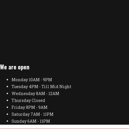
We are open
Monday
10AM - 9PM
Tuesday
4PM - Till Mid Night
Wednesday
8AM - 12AM
Thursday
Closed
Friday
8PM - 9AM
Saturday
7AM - 11PM
Sunday
6AM - 11PM