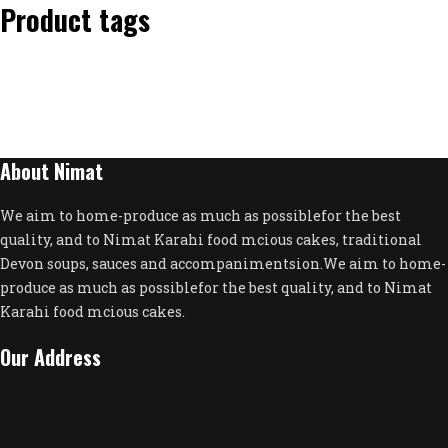
Product tags
About Nimat
We aim to home-produce as much as possiblefor the best
quality, and to Nimat Karahi food mcious cakes, traditional
Devon soups, sauces and accompanimentsion.We aim to home-
produce as much as possiblefor the best quality, and to Nimat
Karahi food mcious cakes.
Our Address