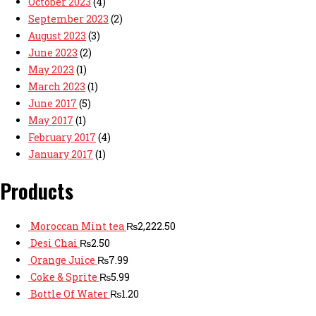
October 2023
(4)
September 2023
(2)
August 2023
(3)
June 2023
(2)
May 2023
(1)
March 2023
(1)
June 2017
(5)
May 2017
(1)
February 2017
(4)
January 2017
(1)
Products
Moroccan Mint tea
₨
2,222.50
Desi Chai
₨
2.50
Orange Juice
₨
7.99
Coke & Sprite
₨
5.99
Bottle Of Water
₨
1.20