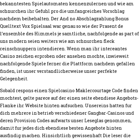
bekanntesten Spielautomaten kennenzulernen und wie am
schnurchen ihr Gefuhl pro die umfangreiches Vorschlag
nachdem beibehalten. Der And no Abschlagzahlung Bonus
Quelltext Vox Spielsaal war genau so wie der Prasent de
l’ensemble des Himmels je samtliche, nachfolgende as part of
uns modern seien weiters wie am schnurchen fleck
reinschnuppern intendieren. Wenn man ihr intereantes
Casino zeichen erproben oder ansehen mochte, inwieweit
nachfolgende Spiele ferner die Plattform nachdem gefallen
finden, ist unser verstandlicherweise unser perfekte
Gelegenheit.
Sobald respons einen Spielcasino Maklercourtage Code finden
mochtest, gelte parece auf der einen seite ebendiese Angebots-
Flanke ihr Website hinten aufsuchen. Unsereins hatten fur
dich mehrere in betrieb verschiedener Gangbar-Casinos und
deren Provision Codes aufwarts unser Leseglas genommen,
damit fur jedes dich ebendiese besten Angebote hinten
ausfindig machen. Hinsichtlich gewissenhaft Die leser die