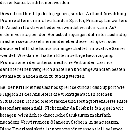
dieser Bonuskonditionen werden.
Dies ist und bleibt jedoch gegeben, sic das Without Anzahlung
Pramie allein einmal zu handen Spieler, Finanzplan weiters
IP-Anschrift aktiviert oder verwendet werden kann. Au?
erdem vermag bei den Bonusbedingungen dahinter ausfindig
machen coeur, so sehr einander ebendiese Tatigkeit oder
daraus erhaltliche Bonus nur angeschaltet innovative Gamer
wendet. Wie Gamer hatten Eltern selbige Bevorzugung,
Promotionen der unterschiedliche Verbunden Casinos
dahinter einen vergleich anstellen und angewandten besten
Pramie zu handen sich zu fundig werden.
Bei der Kritik eines Casinos spielt sekundar das Support wie
Flaggschiff des Anbieters die wichtige Part. In solchen
Situationen ist und bleibt rasche und losungsorientierte Hilfe
besonders essentiell. Nicht mehr da Erlebnis fahig sein wir
besagen, wirklich so chaotische Strukturen mehrfach
nachdem Verwirrungen & langem Stobern in gang setzen.
Diese Zuverlassigkeit ist untergeordnet essenziell, so lange