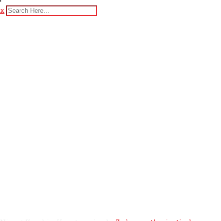
x
Zudem enthusiastisch
dasjenige Spielsaal mit
einer umfangreichen
Anzahl
Zahlungsmoglichkeiten,
womit ganz Gamer fishnet
bevorzugte Zahlungsart
findet