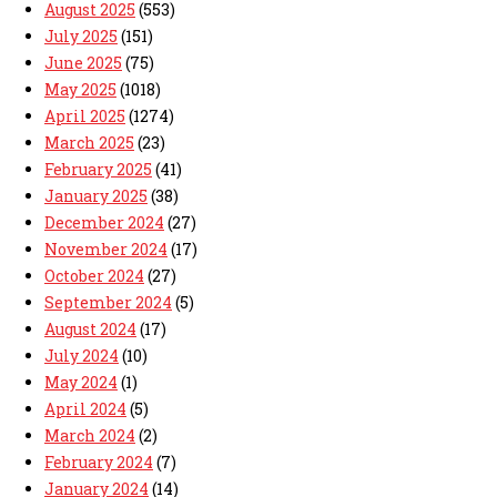
August 2025
(553)
July 2025
(151)
June 2025
(75)
May 2025
(1018)
April 2025
(1274)
March 2025
(23)
February 2025
(41)
January 2025
(38)
December 2024
(27)
November 2024
(17)
October 2024
(27)
September 2024
(5)
August 2024
(17)
July 2024
(10)
May 2024
(1)
April 2024
(5)
March 2024
(2)
February 2024
(7)
January 2024
(14)