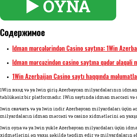
▶️ OYNA
Содержимое
Idman mərcələrindən Casino saytına: 1Win Azerbai
Idman mərcəzindən casino saytına qədər əlaqəli 
1Win Azerbaijan Casino saytı haqqında məlumatlar
1Win вход və ya 1win giriş Azerbaycan milyardalarının idman 
təhlükəsiz bir platformadır. 1Win saytında idman mərcəzi və 
1win скачать və ya 1win indir Azerbaycan milyardaları üçün ən
milyardaların idman mərcəzi və casino xidmətlərini ən yaxşı 
1win oyna və ya 1win yukle Azerbaycan milyardaları üçün idm
xidmətlərini ən yaxşı şəkildə təqdim edir və milyardaların ə