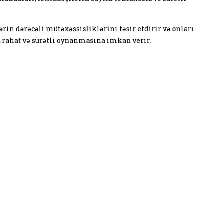
lərin dərəcəli mütəxəssisliklərini təsir etdirir və onları
da rahat və sürətli oynanmasına imkan verir.