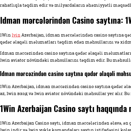
rahatlıqla təqdim edir və milyardaların əhəmiyyətli məqsədlər
Idman mərcələrindən Casino saytına: 1W
1Win
1vin
Azerbaijan, idman mərcələrindən casino saytına qəd
qədər əlaqəli məlumatları təqdim edən məhsullarını və xidmət
Idman mərcəzindən casino saytına qədər əlaqəli məlumatları tə
1win aviator növündəki məhsullarını təqdim edir. Bu məhsull
Idman mərcəzindən casino saytına qədər əlaqəli məhsu
1Win Azerbaijan, idman mərcəzindən casino saytına qədər əlaqə
az, 1win вход və 1win aviator növündəki məhsullar yer alır. 
1Win Azerbaijan Casino saytı haqqında 
1Win Azerbaijan Casino saytı, idman mərcələrindən əlavə, ən g
1win indir və 1win yukle komandaları saytın istifadəsini kolayl