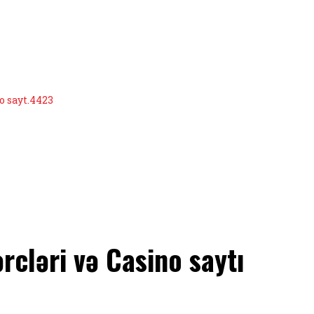
lri v Casino sayt.4423
o sayt.4423
rcləri və Casino saytı