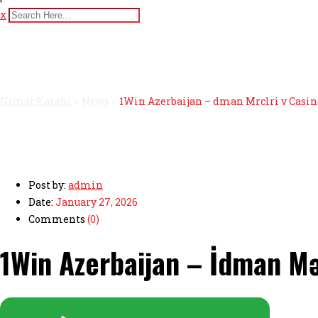
x
1Win Azerbaijan – dman Mrc
Nimat Karahi
>
News
>
1Win Azerbaijan – dman Mrclri v Casin
Post by:
admin
Date:
January 27, 2026
Comments
(0)
1Win Azerbaijan – İdman Mə