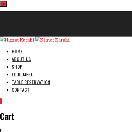
x
812324567
info@nimatkarahi.webtecservices.co.uk
London E7 9HA, United Kingdom
HOME
ABOUT US
SHOP
FOOD MENU
TABLE RESERVATION
CONTACT
0
Cart
|