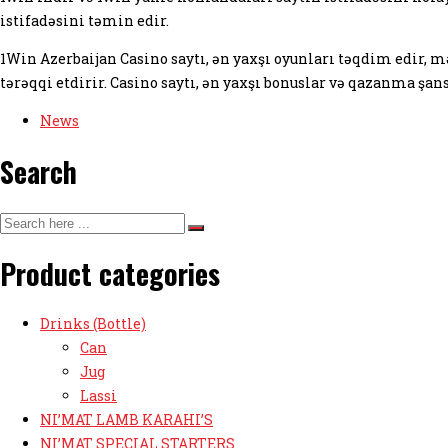
istifadəsini təmin edir.
1Win Azerbaijan Casino saytı, ən yaxşı oyunları təqdim edir, məs
tərəqqi etdirir. Casino saytı, ən yaxşı bonuslar və qazanma şa
News
Search
Product categories
Drinks (Bottle)
Can
Jug
Lassi
NI’MAT LAMB KARAHI’S
NI’MAT SPECIAL STARTERS