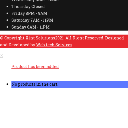
Thursday
Closed
Friday
8PM - 9AM
Saturday
7AM - 11PM
Sunday
6AM - 11PM
© Copyright Xint Solutions2021. All Right Reserved. Designed
and Developed by
Web tech Setvices
X
Product has been added
No products in the cart.