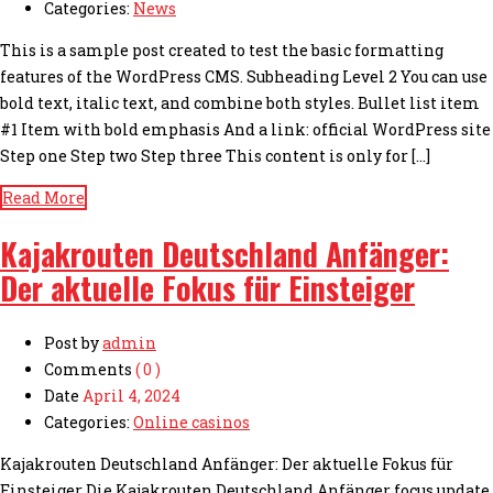
Categories:
News
This is a sample post created to test the basic formatting
features of the WordPress CMS. Subheading Level 2 You can use
bold text, italic text, and combine both styles. Bullet list item
#1 Item with bold emphasis And a link: official WordPress site
Step one Step two Step three This content is only for […]
Read More
Kajakrouten Deutschland Anfänger:
Der aktuelle Fokus für Einsteiger
Post by
admin
Comments
( 0 )
Date
April 4, 2024
Categories:
Online casinos
Kajakrouten Deutschland Anfänger: Der aktuelle Fokus für
Einsteiger Die Kajakrouten Deutschland Anfänger focus update