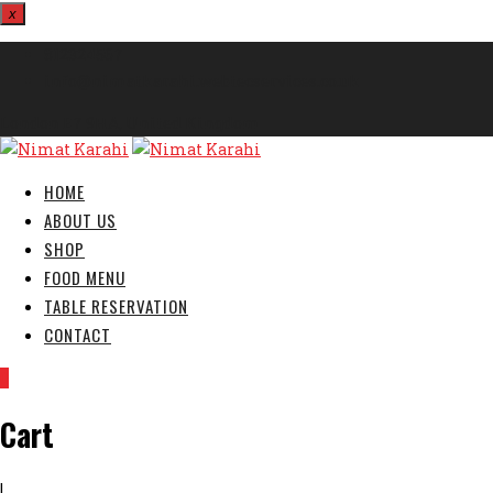
x
812324567
info@nimatkarahi.webtecservices.co.uk
London E7 9HA, United Kingdom
HOME
ABOUT US
SHOP
FOOD MENU
TABLE RESERVATION
CONTACT
0
Cart
|