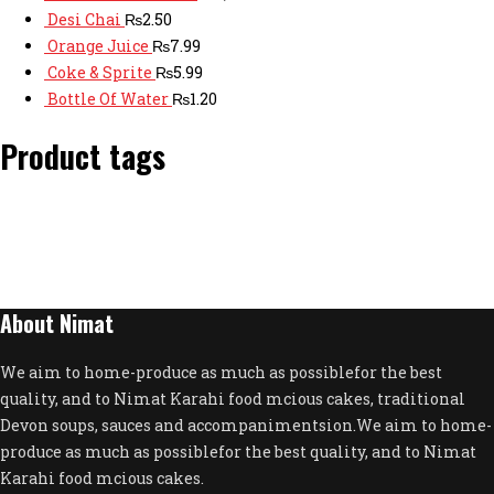
Desi Chai
₨
2.50
Orange Juice
₨
7.99
Coke & Sprite
₨
5.99
Bottle Of Water
₨
1.20
Product tags
About Nimat
We aim to home-produce as much as possiblefor the best
quality, and to Nimat Karahi food mcious cakes, traditional
Devon soups, sauces and accompanimentsion.We aim to home-
produce as much as possiblefor the best quality, and to Nimat
Karahi food mcious cakes.