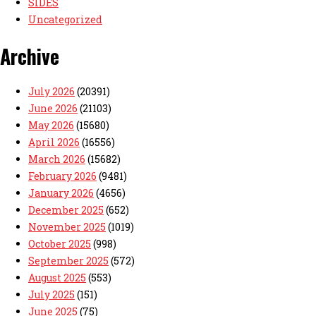
SIDES
Uncategorized
Archive
July 2026
(20391)
June 2026
(21103)
May 2026
(15680)
April 2026
(16556)
March 2026
(15682)
February 2026
(9481)
January 2026
(4656)
December 2025
(652)
November 2025
(1019)
October 2025
(998)
September 2025
(572)
August 2025
(553)
July 2025
(151)
June 2025
(75)