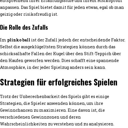
entsprechend ihrer Erfahrungsstufe und ihrem Risikoprofil
anpassen. Das Spiel bietet damit für jeden etwas, egal ob man
geizig oder risikofreudig ist.
Die Rolle des Zufalls
Im
plinko ball
ist der Zufall jedoch der entscheidende Faktor.
Selbst die ausgeklügeltsten Strategien können durch das
schicksalhafte Fallen der Kugel über den Stift-Teppich über
den Haufen geworfen werden. Dies schafft eine spannende
Atmosphäre, in der jeder Spielzug anders sein kann.
Strategien für erfolgreiches Spielen
Trotz der Unberechenbarkeit des Spiels gibt es einige
Strategien, die Spieler anwenden können, um ihre
Gewinnchancen zu maximieren. Eine davon ist, die
verschiedenen Gewinnzonen und deren
Wahrscheinlichkeiten zu verstehen und zu analysieren.