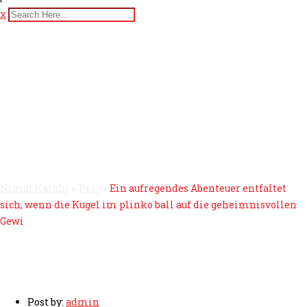
x
Ein aufregendes Abenteuer
entfaltet sich, wenn die
Kugel im plinko ball auf
die geheimnisvollen Gewi
Nimat Karahi
>
Post
>
Ein aufregendes Abenteuer entfaltet
sich, wenn die Kugel im plinko ball auf die geheimnisvollen
Gewi
Post by:
admin