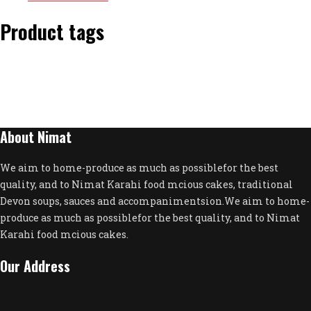
Product tags
About Nimat
We aim to home-produce as much as possiblefor the best
quality, and to Nimat Karahi food mcious cakes, traditional
Devon soups, sauces and accompanimentsion.We aim to home-
produce as much as possiblefor the best quality, and to Nimat
Karahi food mcious cakes.
Our Address