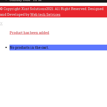
© Copyright Xint Solutions2021. All Right Reserved. Designed
and Developed by
Web tech Setvices
X
Product has been added
No products in the cart.