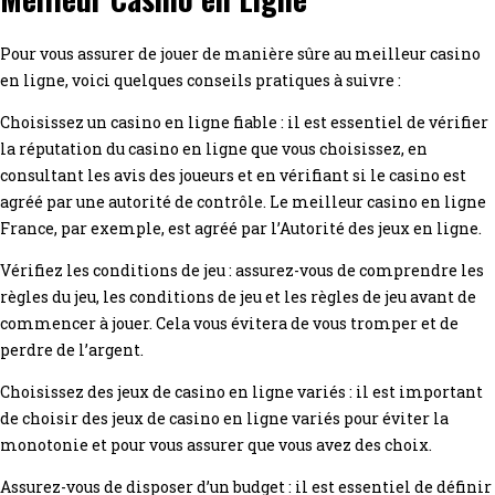
Pour vous assurer de jouer de manière sûre au meilleur casino
en ligne, voici quelques conseils pratiques à suivre :
Choisissez un casino en ligne fiable : il est essentiel de vérifier
la réputation du casino en ligne que vous choisissez, en
consultant les avis des joueurs et en vérifiant si le casino est
agréé par une autorité de contrôle. Le meilleur casino en ligne
France, par exemple, est agréé par l’Autorité des jeux en ligne.
Vérifiez les conditions de jeu : assurez-vous de comprendre les
règles du jeu, les conditions de jeu et les règles de jeu avant de
commencer à jouer. Cela vous évitera de vous tromper et de
perdre de l’argent.
Choisissez des jeux de casino en ligne variés : il est important
de choisir des jeux de casino en ligne variés pour éviter la
monotonie et pour vous assurer que vous avez des choix.
Assurez-vous de disposer d’un budget : il est essentiel de définir