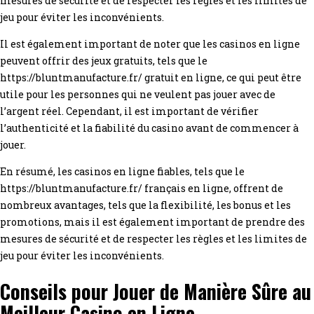
mesures de sécurité et de respecter les règles et les limites de
jeu pour éviter les inconvénients.
Il est également important de noter que les casinos en ligne
peuvent offrir des jeux gratuits, tels que le
https://bluntmanufacture.fr/ gratuit en ligne, ce qui peut être
utile pour les personnes qui ne veulent pas jouer avec de
l’argent réel. Cependant, il est important de vérifier
l’authenticité et la fiabilité du casino avant de commencer à
jouer.
En résumé, les casinos en ligne fiables, tels que le
https://bluntmanufacture.fr/ français en ligne, offrent de
nombreux avantages, tels que la flexibilité, les bonus et les
promotions, mais il est également important de prendre des
mesures de sécurité et de respecter les règles et les limites de
jeu pour éviter les inconvénients.
Conseils pour Jouer de Manière Sûre au
Meilleur Casino en Ligne