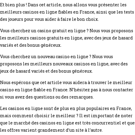
Et bien plus ! Dans cet article, nous allons vous présenter les
meilleurs casinos en ligne fiables en France, ainsi que les tests
des joueurs pour vous aider à faire le bon choix.
Vous cherchez un casino gratuit en ligne ? Nous vous proposons
les meilleurs casinos gratuits en ligne, avec des jeux de hasard
variés et des bonus généreux.
Vous cherchez un nouveau casino en ligne ? Nous vous
proposons les meilleurs nouveaux casinos en ligne, avec des
jeux de hasard variés et des bonus généreux.
Nous espérons que cet article vous aidera à trouver le meilleur
casino en ligne fiable en France. N’hésitez pas à nous contacter
si vous avez des questions ou des remarques.
Les casinos en ligne sont de plus en plus populaires en France,
mais comment choisir le meilleur ? Il est important de noter
que le marché des casinos en ligne est très concurrentiel et que
les offres varient grandement d’un site à l’autre.