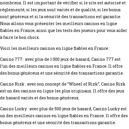
nombreux. Il est important de vérifier si le site est autorisé et
réglementé, si les jeux sont variés et de qualité, si les bonus
sont généreux et si la sécurité des transactions est garantie.
Nous allons vous présenter les meilleurs casinos en ligne
fiables en France, ainsi que les tests des joueurs pour vous aider
à faire le bon choix.
Voici les meilleurs casinos en ligne fiables en France :
Casino 777 : avec plus de 1 000 jeux de hasard, Casino 777 est
l’un des meilleurs casinos en ligne fiables en France. Il offre
des bonus généreux et une sécurité des transactions garantie.
Casino Rizk : avec son concept de “Wheel of Rizk”, Casino Rizk
est un des casinos en ligne les plus originaux. Il offre des jeux
de hasard variés et des bonus généreux.
Casino Lucky : avec plus de 500 jeux de hasard, Casino Lucky est
un des meilleurs casinos en ligne fiables en France. Il offre des
bonus généreux et une sécurité des transactions garantie.