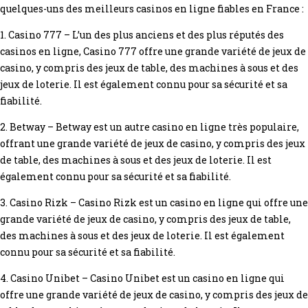
quelques-uns des meilleurs casinos en ligne fiables en France :
1. Casino 777 – L’un des plus anciens et des plus réputés des
casinos en ligne, Casino 777 offre une grande variété de jeux de
casino, y compris des jeux de table, des machines à sous et des
jeux de loterie. Il est également connu pour sa sécurité et sa
fiabilité.
2. Betway – Betway est un autre casino en ligne très populaire,
offrant une grande variété de jeux de casino, y compris des jeux
de table, des machines à sous et des jeux de loterie. Il est
également connu pour sa sécurité et sa fiabilité.
3. Casino Rizk – Casino Rizk est un casino en ligne qui offre une
grande variété de jeux de casino, y compris des jeux de table,
des machines à sous et des jeux de loterie. Il est également
connu pour sa sécurité et sa fiabilité.
4. Casino Unibet – Casino Unibet est un casino en ligne qui
offre une grande variété de jeux de casino, y compris des jeux de