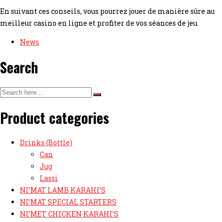
En suivant ces conseils, vous pourrez jouer de manière sûre au
meilleur casino en ligne et profiter de vos séances de jeu.
News
Search
Product categories
Drinks (Bottle)
Can
Jug
Lassi
NI’MAT LAMB KARAHI’S
NI’MAT SPECIAL STARTERS
NI’MET CHICKEN KARAHI’S