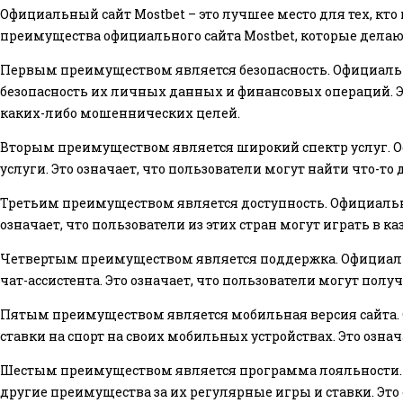
Официальный сайт Mostbet – это лучшее место для тех, кто
преимущества официального сайта Mostbet, которые дела
Первым преимуществом является безопасность. Официальн
безопасность их личных данных и финансовых операций. Эт
каких-либо мошеннических целей.
Вторым преимуществом является широкий спектр услуг. Офи
услуги. Это означает, что пользователи могут найти что-то
Третьим преимуществом является доступность. Официальный
означает, что пользователи из этих стран могут играть в ка
Четвертым преимуществом является поддержка. Официальн
чат-ассистента. Это означает, что пользователи могут пол
Пятым преимуществом является мобильная версия сайта. О
ставки на спорт на своих мобильных устройствах. Это означ
Шестым преимуществом является программа лояльности. О
другие преимущества за их регулярные игры и ставки. Это