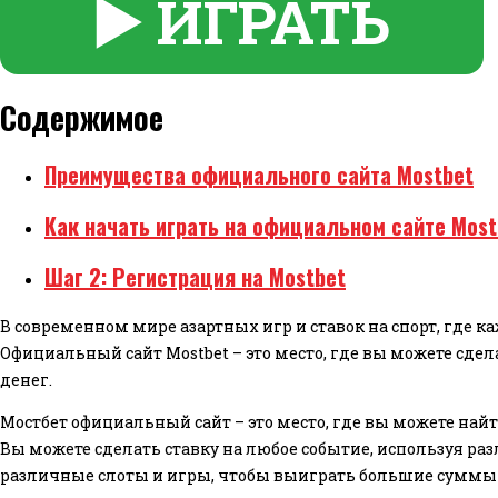
▶️ ИГРАТЬ
Содержимое
Преимущества официального сайта Mostbet
Как начать играть на официальном сайте Most
Шаг 2: Регистрация на Mostbet
В современном мире азартных игр и ставок на спорт, где 
Официальный сайт Mostbet – это место, где вы можете сде
денег.
Мостбет официальный сайт – это место, где вы можете най
Вы можете сделать ставку на любое событие, используя разл
различные слоты и игры, чтобы выиграть большие суммы 