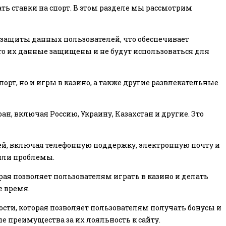
ать ставки на спорт. В этом разделе мы рассмотрим
защиты данных пользователей, что обеспечивает
что их данные защищены и не будут использоваться для
рт, но и игры в казино, а также другие развлекательные
н, включая Россию, Украину, Казахстан и другие. Это
й, включая телефонную поддержку, электронную почту и
 или проблемы.
я позволяет пользователям играть в казино и делать
е время.
ти, которая позволяет пользователям получать бонусы и
е преимущества за их лояльность к сайту.