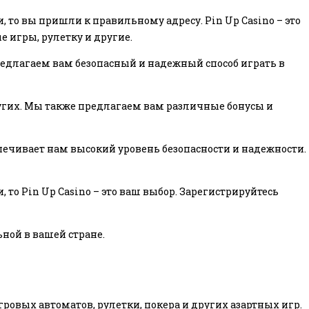
 то вы пришли к правильному адресу. Pin Up Casino – это
 игры, рулетку и другие.
предлагаем вам безопасный и надежный способ играть в
ругих. Мы также предлагаем вам различные бонусы и
печивает нам высокий уровень безопасности и надежности.
то Pin Up Casino – это ваш выбор. Зарегистрируйтесь
ьной в вашей стране.
ровых автоматов, рулетки, покера и других азартных игр.