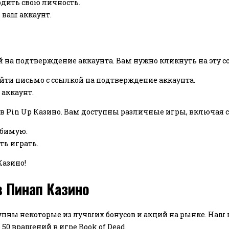
дить свою личность.
 ваш аккаунт.
й на подтверждение аккаунта. Вам нужно кликнуть на эту с
йти письмо с ссылкой на подтверждение аккаунта.
 аккаунт.
в Pin Up Казино. Вам доступны различные игры, включая с
юбимую.
ть играть.
Казино!
в Пинап Казино
ступны некоторые из лучших бонусов и акций на рынке. На
 50 вращений в игре Book of Dead.