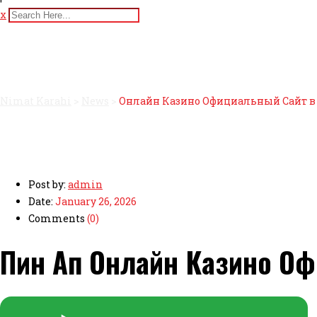
x
Онлайн Казино Официальн
Nimat Karahi
>
News
>
Онлайн Казино Официальный Сайт в Р
Post by:
admin
Date:
January 26, 2026
Comments
(0)
Пин Ап Онлайн Казино Оф