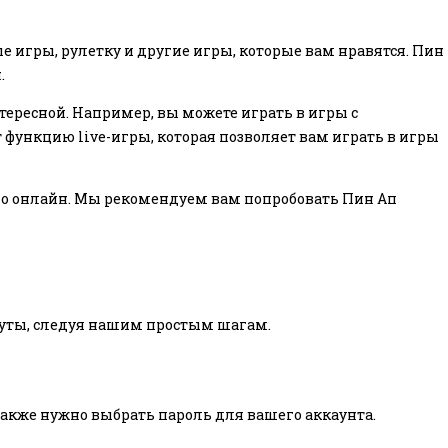
 игры, рулетку и другие игры, которые вам нравятся. Пин
.
ересной. Например, вы можете играть в игры с
 функцию live-игры, которая позволяет вам играть в игры
ино онлайн. Мы рекомендуем вам попробовать Пин Ап
нуты, следуя нашим простым шагам.
акже нужно выбрать пароль для вашего аккаунта.