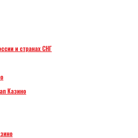
ссии и странах СНГ
но
нап Казино
азино