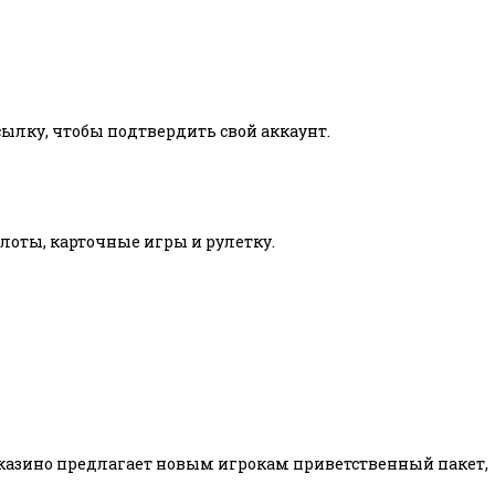
сылку, чтобы подтвердить свой аккаунт.
лоты, карточные игры и рулетку.
ш казино предлагает новым игрокам приветственный пакет,