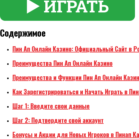
▶️ ИГРАТЬ
Содержимое
Пин Ап Онлайн Казино: Официальный Сайт в Ро
Преимущества Пин Ап Онлайн Казино
Преимущества и Функции Пин Ап Онлайн Кази
Как Зарегистрироваться и Начать Играть в Пи
Шаг 1: Введите свои данные
Шаг 2: Подтвердите свой аккаунт
Бонусы и Акции для Новых Игроков в Пинап К