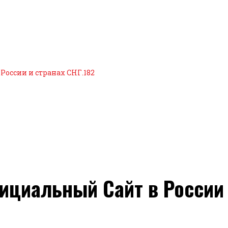
ый Сайт в России и стран
оссии и странах СНГ.182
ициальный Сайт в России 