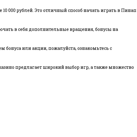
 10 000 рублей. Это отличный способ начать играть в Пинап
ючать в себя дополнительные вращения, бонусы на
м бонуса или акции, пожалуйста, ознакомьтесь с
казино предлагает широкий выбор игр, а также множество