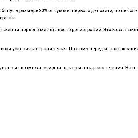
нус в размере 20% от суммы первого депозита, но не более
игрыша.
тяжении первого месяца после регистрации. Это может вкл
свои условия и ограничения. Поэтому перед использование
щут новые возможности для выигрыша и развлечения. Наш 