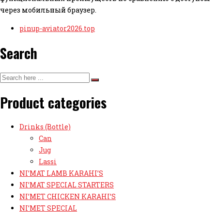
через мобильный браузер.
pinup-aviator2026.top
Search
Product categories
Drinks (Bottle)
Can
Jug
Lassi
NI’MAT LAMB KARAHI’S
NI’MAT SPECIAL STARTERS
NI’MET CHICKEN KARAHI’S
NI’MET SPECIAL