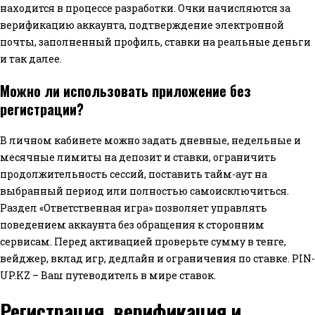
находится в процессе разработки. Очки начисляются за
верификацию аккаунта, подтверждение электронной
почты, заполненный профиль, ставки на реальные деньги
и так далее.
Можно ли использовать приложение без
регистрации?
В личном кабинете можно задать дневные, недельные и
месячные лимиты на депозит и ставки, ограничить
продолжительность сессий, поставить тайм-аут на
выбранный период или полностью самоисключиться.
Раздел «Ответственная игра» позволяет управлять
поведением аккаунта без обращения к сторонним
сервисам. Перед активацией проверьте сумму в тенге,
вейджер, вклад игр, дедлайн и ограничения по ставке. PIN-
UP.KZ – Ваш путеводитель в мире ставок.
Регистрация, верификация и