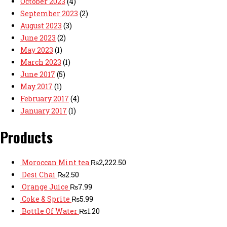
October 2023
(4)
September 2023
(2)
August 2023
(3)
June 2023
(2)
May 2023
(1)
March 2023
(1)
June 2017
(5)
May 2017
(1)
February 2017
(4)
January 2017
(1)
Products
Moroccan Mint tea
₨
2,222.50
Desi Chai
₨
2.50
Orange Juice
₨
7.99
Coke & Sprite
₨
5.99
Bottle Of Water
₨
1.20