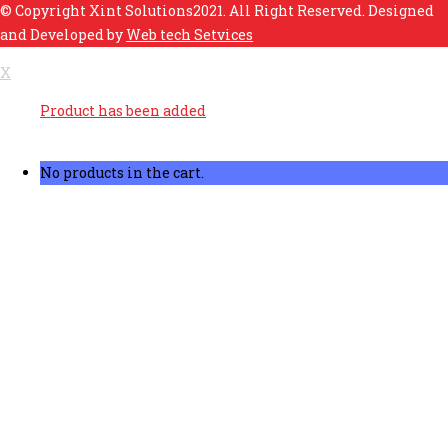
© Copyright Xint Solutions2021. All Right Reserved. Designed
and Developed by
Web tech Setvices
X
Product has been added
No products in the cart.