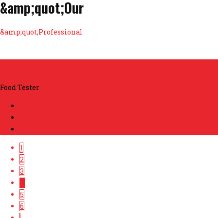
&amp;quot;Our
&amp;quot;Professional
Jecy Deoko
Food Tester
1
2
3
4
5
6