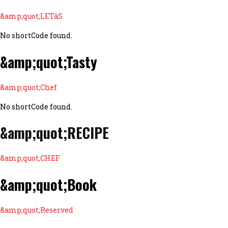
&amp;quot;LETâS
No shortCode found.
&amp;quot;Tasty
&amp;quot;Chef
No shortCode found.
&amp;quot;RECIPE
&amp;quot;CHEF
&amp;quot;Book
&amp;quot;Reserved