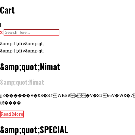
Cart
|
x
&amp;lt;div&amp;gt;
&amp;lt;div&amp;gt;
&amp;quot;Nimat
&amp;quot;Nimat
jjZ������V�&&�S#WBS#6�V�S#66V�W&�7
榥����-
Read More
&amp;quot;SPECIAL