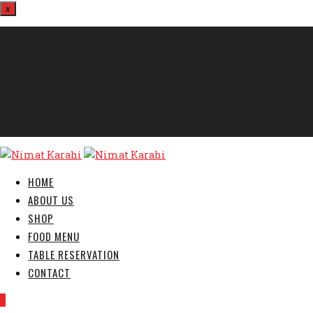
x
812324567
info@nimatkarahi.webtecservices.co.uk
HOME
ABOUT US
SHOP
FOOD MENU
TABLE RESERVATION
CONTACT
0